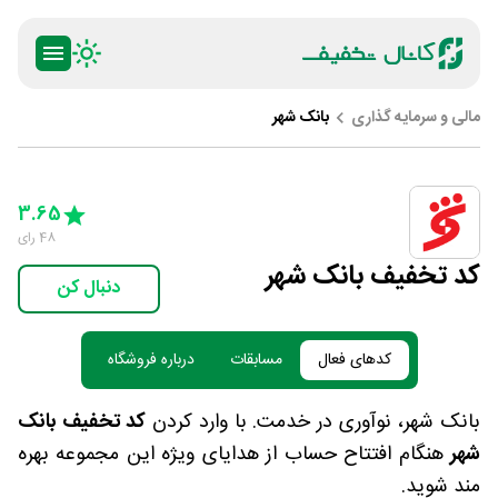
مالی و سرمایه گذاری
بانک شهر
ty
5 Stars
4 Stars
3 Stars
2 Stars
1 Star
3.65
48
رای
کد تخفیف بانک شهر
دنبال کن
کدهای فعال
مسابقات
درباره فروشگاه
بانک شهر، نوآوری در خدمت. با وارد کردن
کد تخفیف بانک
شهر
هنگام افتتاح حساب از هدایای ویژه این مجموعه بهره
مند شوید.