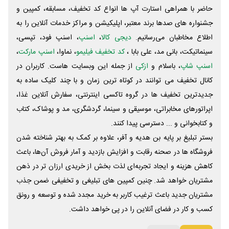
حاضر با همراهی استارت آپ ها انواع کد تخفیف، مسابقه، کمپین و
جشنواره های صدها برند معتبر، اپلیکیشن و مراکز خدمات آنلاین را به
اطلاع مخاطبان می‌رسانیم.
دیجی کالا
،
اسنپ
، اسنپ فود، تپسی،
سینماتیکت، بانی مد، علی‌ بابا ،
کد تخفیف فیلیمو
، نماوا،
اسنپ مارکت
،
اسنپ شاپ
، باسلام و
ازکی
از جمله این وبسایت ‌هاست. کاربران در
کانال تخفیف می توانند در کوتاه ترین زمان و با چند کلیک ساده به
جدیدترین تخفیف ها در گروه تاکسی اینترنتی، سفارش آنلاین غذا،
اپراتورهای مخابراتی، موسیقی و سینما، گردشگری، مد و پوشاک، کتاب
و کتابخوانی و ... دسترسی پیدا کنند.
بستر تبلیغ بر پایه بن هدیه و آفر، علاوه بر کمک به بهتر شناخته شدن
فروشگاه ها در صحنه رقابت و افزایش بازدید و آمار فروش آن‌ها، باعث
کاهش هزینه و ایجاد تجربه‌ای لذت بخش از خریدی ارزان تر در ذهن
مشتریان خواهد شد. چنین کمپین های تبلیغی و تخفیفی ضمن جذب
مشتریان جدید باعث ترغیب کاربر به خرید مجدد شده و توسعه و رونق
کسب و کار در فضای آنلاین را در پی خواهد داشت.