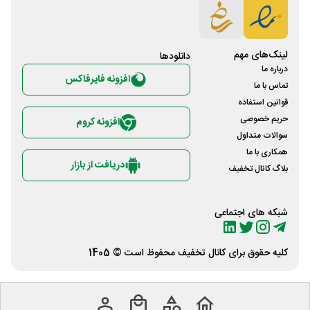
لینک‌های مهم
دانلود‌ها
درباره ما
افزونه فایرفاکس
تماس با ما
قوانین استفاده
حریم خصوصی
افزونه کروم
سوالات متداول
همکاری با ما
دریافت از بازار
بلاگ کانال تخفیف
شبکه های اجتماعی
کلیه حقوق برای
کانال تخفیف
محفوظ است © 1405