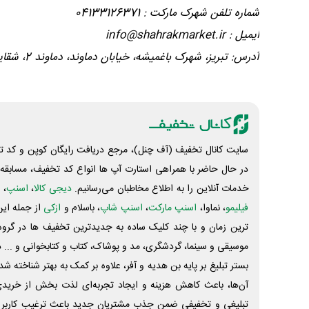
شماره تلفن شهرک مارکت : 04133126371
ایمیل : info@shahrakmarket.ir
آدرس: تبریز، شهرک باغمیشه، خیابان دماوند، دماوند 2، شقایق 3، ساختمان بهار، پلاک 5 ط اول
سایت کانال تخفیف (آف چنل)، مرجع دریافت رایگان کوپن و کد تخ
در حال حاضر با همراهی استارت آپ ها انواع کد تخفیف، مسابقه، 
خدمات آنلاین را به اطلاع مخاطبان می‌رسانیم.
دیجی کالا
،
اسنپ
، 
فیلیمو
، نماوا،
اسنپ مارکت
،
اسنپ شاپ
، باسلام و
ازکی
از جمله این
ترین زمان و با چند کلیک ساده به جدیدترین تخفیف ها در گروه ت
موسیقی و سینما، گردشگری، مد و پوشاک، کتاب و کتابخوانی و ... 
بستر تبلیغ بر پایه بن هدیه و آفر، علاوه بر کمک به بهتر شناخته 
آن‌ها، باعث کاهش هزینه و ایجاد تجربه‌ای لذت بخش از خرید
تبلیغی و تخفیفی ضمن جذب مشتریان جدید باعث ترغیب کاربر 