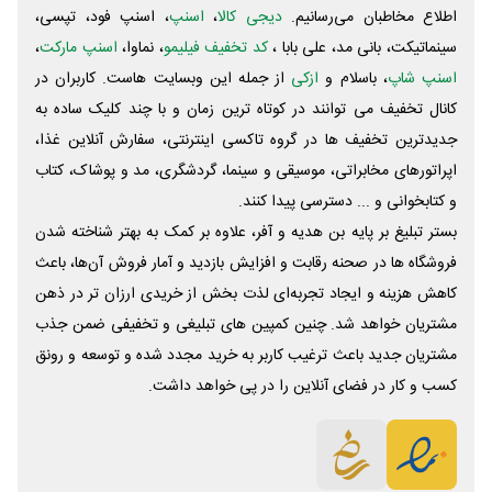
اطلاع مخاطبان می‌رسانیم.
دیجی کالا
،
اسنپ
، اسنپ فود، تپسی،
سینماتیکت، بانی مد، علی‌ بابا ،
کد تخفیف فیلیمو
، نماوا،
اسنپ مارکت
،
اسنپ شاپ
، باسلام و
ازکی
از جمله این وبسایت ‌هاست. کاربران در
کانال تخفیف می توانند در کوتاه ترین زمان و با چند کلیک ساده به
جدیدترین تخفیف ها در گروه تاکسی اینترنتی، سفارش آنلاین غذا،
اپراتورهای مخابراتی، موسیقی و سینما، گردشگری، مد و پوشاک، کتاب
و کتابخوانی و ... دسترسی پیدا کنند.
بستر تبلیغ بر پایه بن هدیه و آفر، علاوه بر کمک به بهتر شناخته شدن
فروشگاه ها در صحنه رقابت و افزایش بازدید و آمار فروش آن‌ها، باعث
کاهش هزینه و ایجاد تجربه‌ای لذت بخش از خریدی ارزان تر در ذهن
مشتریان خواهد شد. چنین کمپین های تبلیغی و تخفیفی ضمن جذب
مشتریان جدید باعث ترغیب کاربر به خرید مجدد شده و توسعه و رونق
کسب و کار در فضای آنلاین را در پی خواهد داشت.