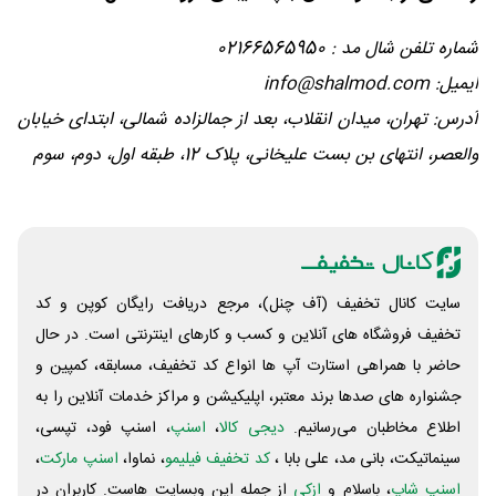
شماره تلفن شال مد : 02166565950
ایمیل: info@shalmod.com
آدرس: تهران، میدان انقلاب، بعد از جمالزاده شمالی، ابتدای خیابان
والعصر، انتهای بن بست علیخانی، پلاک 12، طبقه اول، دوم، سوم
سایت کانال تخفیف (آف چنل)، مرجع دریافت رایگان کوپن و کد
تخفیف فروشگاه های آنلاین و کسب و‌ کارهای اینترنتی است. در حال
حاضر با همراهی استارت آپ ها انواع کد تخفیف، مسابقه، کمپین و
جشنواره های صدها برند معتبر، اپلیکیشن و مراکز خدمات آنلاین را به
اطلاع مخاطبان می‌رسانیم.
دیجی کالا
،
اسنپ
، اسنپ فود، تپسی،
سینماتیکت، بانی مد، علی‌ بابا ،
کد تخفیف فیلیمو
، نماوا،
اسنپ مارکت
،
اسنپ شاپ
، باسلام و
ازکی
از جمله این وبسایت ‌هاست. کاربران در