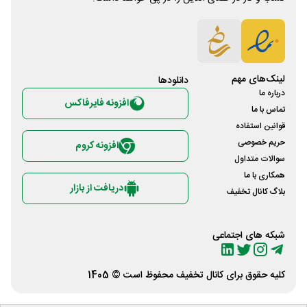
لینک‌های مهم
دانلود‌ها
درباره ما
افزونه فایرفاکس
تماس با ما
قوانین استفاده
حریم خصوصی
افزونه کروم
سوالات متداول
همکاری با ما
دریافت از بازار
بلاگ کانال تخفیف
شبکه های اجتماعی
کلیه حقوق برای
کانال تخفیف
محفوظ است © 1405