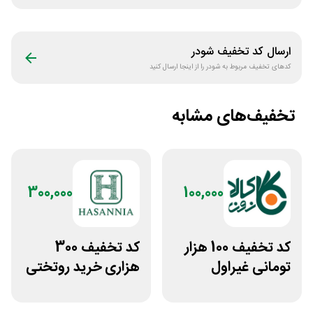
ارسال کد تخفیف
شودر
کدهای تخفیف مربوط به
شودر
را از اینجا ارسال کنید
تخفیف‌های مشابه
300,000
100,000
کد تخفیف 100 هزار
کد تخفیف 300
تومانی غیراول
هزاری خرید روتختی
فروشگاه کالازون
و فرش چاپی حسن
نیا