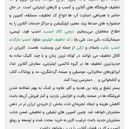
تخفیف فروشگاه های آنلاین و کسب و‌ کارهای اینترنتی است. در حال
حاضر با همراهی استارت آپ ها انواع کد تخفیف، مسابقه، کمپین و
جشنواره های صدها برند معتبر، اپلیکیشن و مراکز خدمات آنلاین را به
اطلاع مخاطبان می‌رسانیم.
دیجی کالا
،
اسنپ
، اسنپ فود، تپسی،
سینماتیکت، بانی مد، علی‌ بابا ،
کد تخفیف فیلیمو
، نماوا،
اسنپ مارکت
،
اسنپ شاپ
، باسلام و
ازکی
از جمله این وبسایت ‌هاست. کاربران در
کانال تخفیف می توانند در کوتاه ترین زمان و با چند کلیک ساده به
جدیدترین تخفیف ها در گروه تاکسی اینترنتی، سفارش آنلاین غذا،
اپراتورهای مخابراتی، موسیقی و سینما، گردشگری، مد و پوشاک، کتاب
و کتابخوانی و ... دسترسی پیدا کنند.
بستر تبلیغ بر پایه بن هدیه و آفر، علاوه بر کمک به بهتر شناخته شدن
فروشگاه ها در صحنه رقابت و افزایش بازدید و آمار فروش آن‌ها، باعث
کاهش هزینه و ایجاد تجربه‌ای لذت بخش از خریدی ارزان تر در ذهن
مشتریان خواهد شد. چنین کمپین های تبلیغی و تخفیفی ضمن جذب
مشتریان جدید باعث ترغیب کاربر به خرید مجدد شده و توسعه و رونق
کسب و کار در فضای آنلاین را در پی خواهد داشت.