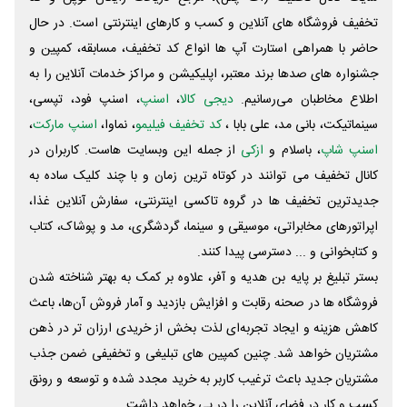
تخفیف فروشگاه های آنلاین و کسب و‌ کارهای اینترنتی است. در حال
حاضر با همراهی استارت آپ ها انواع کد تخفیف، مسابقه، کمپین و
جشنواره های صدها برند معتبر، اپلیکیشن و مراکز خدمات آنلاین را به
اطلاع مخاطبان می‌رسانیم.
دیجی کالا
،
اسنپ
، اسنپ فود، تپسی،
سینماتیکت، بانی مد، علی‌ بابا ،
کد تخفیف فیلیمو
، نماوا،
اسنپ مارکت
،
اسنپ شاپ
، باسلام و
ازکی
از جمله این وبسایت ‌هاست. کاربران در
کانال تخفیف می توانند در کوتاه ترین زمان و با چند کلیک ساده به
جدیدترین تخفیف ها در گروه تاکسی اینترنتی، سفارش آنلاین غذا،
اپراتورهای مخابراتی، موسیقی و سینما، گردشگری، مد و پوشاک، کتاب
و کتابخوانی و ... دسترسی پیدا کنند.
بستر تبلیغ بر پایه بن هدیه و آفر، علاوه بر کمک به بهتر شناخته شدن
فروشگاه ها در صحنه رقابت و افزایش بازدید و آمار فروش آن‌ها، باعث
کاهش هزینه و ایجاد تجربه‌ای لذت بخش از خریدی ارزان تر در ذهن
مشتریان خواهد شد. چنین کمپین های تبلیغی و تخفیفی ضمن جذب
مشتریان جدید باعث ترغیب کاربر به خرید مجدد شده و توسعه و رونق
کسب و کار در فضای آنلاین را در پی خواهد داشت.