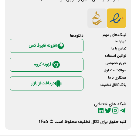
لینک‌های مهم
دانلود‌ها
درباره ما
افزونه فایرفاکس
تماس با ما
قوانین استفاده
حریم خصوصی
افزونه کروم
سوالات متداول
همکاری با ما
دریافت از بازار
بلاگ کانال تخفیف
شبکه های اجتماعی
کلیه حقوق برای
کانال تخفیف
محفوظ است © 1405