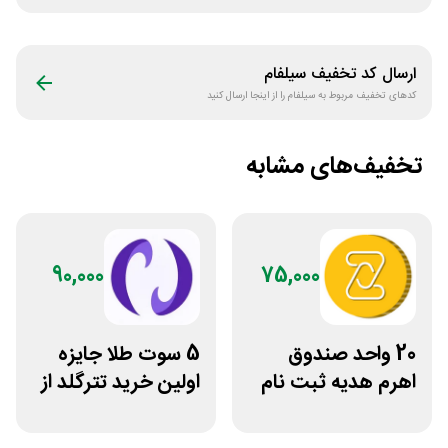
ارسال کد تخفیف
سیلفام
کدهای تخفیف مربوط به
سیلفام
را از اینجا ارسال کنید
تخفیف‌های مشابه
90,000
75,000
20 واحد صندوق
5 سوت طلا جایزه
اهرم هدیه ثبت نام
اولین خرید تترگلد از
در سایت مزدکس
نوبیتکس