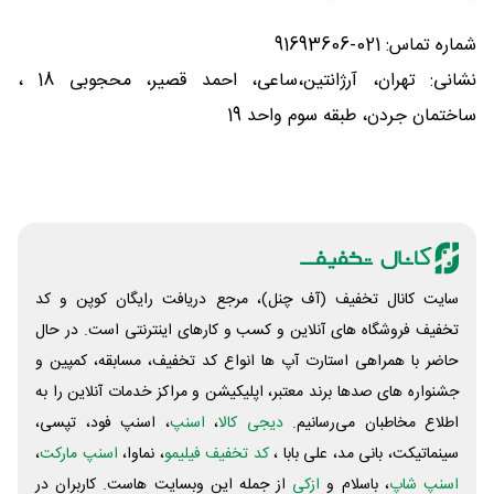
شماره تماس: 021-91693606
نشانی: تهران، آرژانتین،ساعی، احمد قصیر، محجوبی 18 ،
ساختمان جردن، طبقه سوم واحد 19
سایت کانال تخفیف (آف چنل)، مرجع دریافت رایگان کوپن و کد
تخفیف فروشگاه های آنلاین و کسب و‌ کارهای اینترنتی است. در حال
حاضر با همراهی استارت آپ ها انواع کد تخفیف، مسابقه، کمپین و
جشنواره های صدها برند معتبر، اپلیکیشن و مراکز خدمات آنلاین را به
اطلاع مخاطبان می‌رسانیم.
دیجی کالا
،
اسنپ
، اسنپ فود، تپسی،
سینماتیکت، بانی مد، علی‌ بابا ،
کد تخفیف فیلیمو
، نماوا،
اسنپ مارکت
،
اسنپ شاپ
، باسلام و
ازکی
از جمله این وبسایت ‌هاست. کاربران در