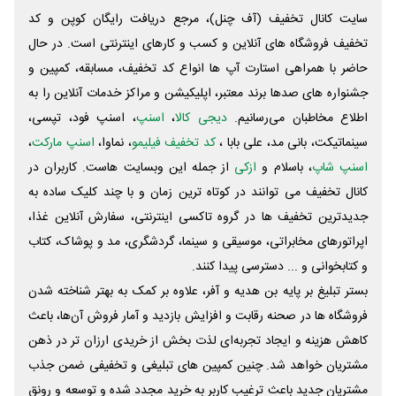
سایت کانال تخفیف (آف چنل)، مرجع دریافت رایگان کوپن و کد
تخفیف فروشگاه های آنلاین و کسب و‌ کارهای اینترنتی است. در حال
حاضر با همراهی استارت آپ ها انواع کد تخفیف، مسابقه، کمپین و
جشنواره های صدها برند معتبر، اپلیکیشن و مراکز خدمات آنلاین را به
اطلاع مخاطبان می‌رسانیم.
دیجی کالا
،
اسنپ
، اسنپ فود، تپسی،
سینماتیکت، بانی مد، علی‌ بابا ،
کد تخفیف فیلیمو
، نماوا،
اسنپ مارکت
،
اسنپ شاپ
، باسلام و
ازکی
از جمله این وبسایت ‌هاست. کاربران در
کانال تخفیف می توانند در کوتاه ترین زمان و با چند کلیک ساده به
جدیدترین تخفیف ها در گروه تاکسی اینترنتی، سفارش آنلاین غذا،
اپراتورهای مخابراتی، موسیقی و سینما، گردشگری، مد و پوشاک، کتاب
و کتابخوانی و ... دسترسی پیدا کنند.
بستر تبلیغ بر پایه بن هدیه و آفر، علاوه بر کمک به بهتر شناخته شدن
فروشگاه ها در صحنه رقابت و افزایش بازدید و آمار فروش آن‌ها، باعث
کاهش هزینه و ایجاد تجربه‌ای لذت بخش از خریدی ارزان تر در ذهن
مشتریان خواهد شد. چنین کمپین های تبلیغی و تخفیفی ضمن جذب
مشتریان جدید باعث ترغیب کاربر به خرید مجدد شده و توسعه و رونق