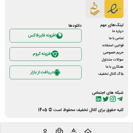
لینک‌های مهم
دانلود‌ها
درباره ما
افزونه فایرفاکس
تماس با ما
قوانین استفاده
حریم خصوصی
افزونه کروم
سوالات متداول
همکاری با ما
دریافت از بازار
بلاگ کانال تخفیف
شبکه های اجتماعی
کلیه حقوق برای
کانال تخفیف
محفوظ است © 1405