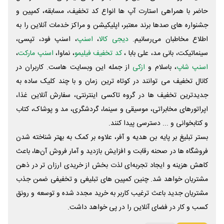
حاضر با همراهی استارت آپ ها انواع کد تخفیف، مسابقه، کمپین و
جشنواره های صدها برند معتبر، اپلیکیشن و مراکز خدمات آنلاین را به
اطلاع مخاطبان می‌رسانیم.
دیجی کالا
،
اسنپ
، اسنپ فود، تپسی،
سینماتیکت، بانی مد، علی‌ بابا ،
کد تخفیف فیلیمو
، نماوا،
اسنپ مارکت
،
اسنپ شاپ
، باسلام و
ازکی
از جمله این وبسایت ‌هاست. کاربران در
کانال تخفیف می توانند در کوتاه ترین زمان و با چند کلیک ساده به
جدیدترین تخفیف ها در گروه تاکسی اینترنتی، سفارش آنلاین غذا،
اپراتورهای مخابراتی، موسیقی و سینما، گردشگری، مد و پوشاک، کتاب
و کتابخوانی و ... دسترسی پیدا کنند.
بستر تبلیغ بر پایه بن هدیه و آفر، علاوه بر کمک به بهتر شناخته شدن
فروشگاه ها در صحنه رقابت و افزایش بازدید و آمار فروش آن‌ها، باعث
کاهش هزینه و ایجاد تجربه‌ای لذت بخش از خریدی ارزان تر در ذهن
مشتریان خواهد شد. چنین کمپین های تبلیغی و تخفیفی ضمن جذب
مشتریان جدید باعث ترغیب کاربر به خرید مجدد شده و توسعه و رونق
کسب و کار در فضای آنلاین را در پی خواهد داشت.