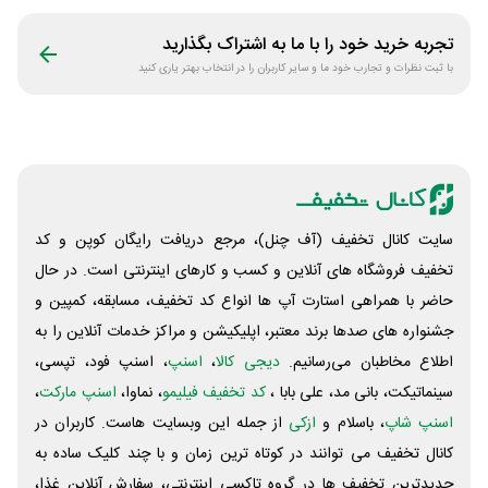
وکیل
تجربه خرید خود را با ما به اشتراک بگذارید
با ثبت نظرات و تجارب خود ما و سایر کاربران را در انتخاب بهتر یاری کنید
سایت کانال تخفیف (آف چنل)، مرجع دریافت رایگان کوپن و کد
تخفیف فروشگاه های آنلاین و کسب و‌ کارهای اینترنتی است. در حال
حاضر با همراهی استارت آپ ها انواع کد تخفیف، مسابقه، کمپین و
جشنواره های صدها برند معتبر، اپلیکیشن و مراکز خدمات آنلاین را به
اطلاع مخاطبان می‌رسانیم.
دیجی کالا
،
اسنپ
، اسنپ فود، تپسی،
سینماتیکت، بانی مد، علی‌ بابا ،
کد تخفیف فیلیمو
، نماوا،
اسنپ مارکت
،
اسنپ شاپ
، باسلام و
ازکی
از جمله این وبسایت ‌هاست. کاربران در
کانال تخفیف می توانند در کوتاه ترین زمان و با چند کلیک ساده به
جدیدترین تخفیف ها در گروه تاکسی اینترنتی، سفارش آنلاین غذا،