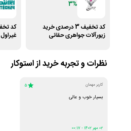
3%
کد تخفیف 3 درصدی خرید
زیورآلات جواهری حقانی
غیراول ف
نظرات و تجربه خرید از
استوکار
کاربر مهمان
5
بسیار خوب و عالی
02 مهر 1402 - 00:17