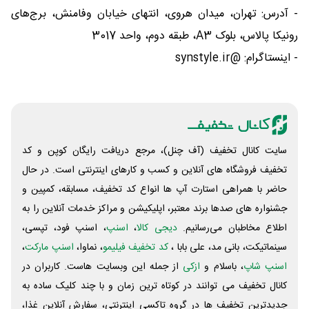
- آدرس: تهران، میدان هروی، انتهای خیابان وفامنش، برج‌های
رونیکا پالاس، بلوک A3، طبقه دوم، واحد 3017
- اینستاگرام: @synstyle.ir
سایت کانال تخفیف (آف چنل)، مرجع دریافت رایگان کوپن و کد
تخفیف فروشگاه های آنلاین و کسب و‌ کارهای اینترنتی است. در حال
حاضر با همراهی استارت آپ ها انواع کد تخفیف، مسابقه، کمپین و
جشنواره های صدها برند معتبر، اپلیکیشن و مراکز خدمات آنلاین را به
اطلاع مخاطبان می‌رسانیم.
دیجی کالا
،
اسنپ
، اسنپ فود، تپسی،
سینماتیکت، بانی مد، علی‌ بابا ،
کد تخفیف فیلیمو
، نماوا،
اسنپ مارکت
،
اسنپ شاپ
، باسلام و
ازکی
از جمله این وبسایت ‌هاست. کاربران در
کانال تخفیف می توانند در کوتاه ترین زمان و با چند کلیک ساده به
جدیدترین تخفیف ها در گروه تاکسی اینترنتی، سفارش آنلاین غذا،