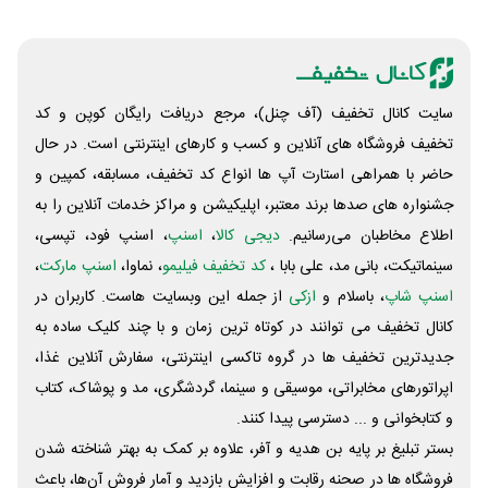
سایت کانال تخفیف (آف چنل)، مرجع دریافت رایگان کوپن و کد
تخفیف فروشگاه های آنلاین و کسب و‌ کارهای اینترنتی است. در حال
حاضر با همراهی استارت آپ ها انواع کد تخفیف، مسابقه، کمپین و
جشنواره های صدها برند معتبر، اپلیکیشن و مراکز خدمات آنلاین را به
اطلاع مخاطبان می‌رسانیم.
دیجی کالا
،
اسنپ
، اسنپ فود، تپسی،
سینماتیکت، بانی مد، علی‌ بابا ،
کد تخفیف فیلیمو
، نماوا،
اسنپ مارکت
،
اسنپ شاپ
، باسلام و
ازکی
از جمله این وبسایت ‌هاست. کاربران در
کانال تخفیف می توانند در کوتاه ترین زمان و با چند کلیک ساده به
جدیدترین تخفیف ها در گروه تاکسی اینترنتی، سفارش آنلاین غذا،
اپراتورهای مخابراتی، موسیقی و سینما، گردشگری، مد و پوشاک، کتاب
و کتابخوانی و ... دسترسی پیدا کنند.
بستر تبلیغ بر پایه بن هدیه و آفر، علاوه بر کمک به بهتر شناخته شدن
فروشگاه ها در صحنه رقابت و افزایش بازدید و آمار فروش آن‌ها، باعث