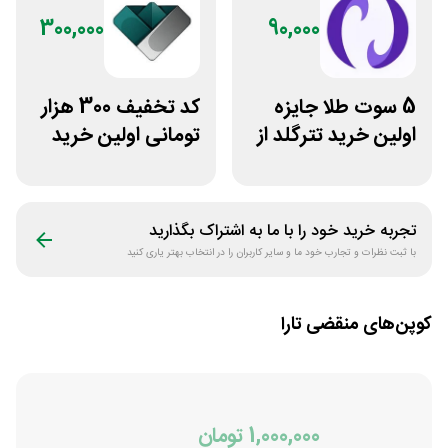
300,000
90,000
5 سوت طلا جایزه
کد تخفیف 300 هزار
اولین خرید تترگلد از
تومانی اولین خرید
نوبیتکس
ساچمه نقره از
سیلفام
تجربه خرید خود را با ما به اشتراک بگذارید
با ثبت نظرات و تجارب خود ما و سایر کاربران را در انتخاب بهتر یاری کنید
کوپن‌های منقضی
تارا
1,000,000 تومان