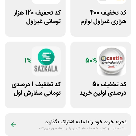
کد تخفیف 400
کد تخفیف 120 هزار
هزاری غیراول لوازم
تومانی غیراول
ورزشی مرکزی
فروشگاه عینک
گلشهر
حریسان
1%
50%
کد تخفیف 50
کد تخفیف 1 درصدی
درصدی اولین خرید
تومانی سفارش اول
لوازم خودرو کستل
سازکالا
تجربه خرید خود را با ما به اشتراک بگذارید
با ثبت نظرات و تجارب خود ما و سایر کاربران را در انتخاب بهتر یاری کنید