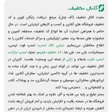
سایت کانال تخفیف (آف چنل)، مرجع دریافت رایگان کوپن و کد
تخفیف فروشگاه های آنلاین و کسب و‌ کارهای اینترنتی است. در حال
حاضر با همراهی استارت آپ ها انواع کد تخفیف، مسابقه، کمپین و
جشنواره های صدها برند معتبر، اپلیکیشن و مراکز خدمات آنلاین را به
اطلاع مخاطبان می‌رسانیم.
دیجی کالا
،
اسنپ
، اسنپ فود، تپسی،
سینماتیکت، بانی مد، علی‌ بابا ،
کد تخفیف فیلیمو
، نماوا،
اسنپ مارکت
،
اسنپ شاپ
، باسلام و
ازکی
از جمله این وبسایت ‌هاست. کاربران در
کانال تخفیف می توانند در کوتاه ترین زمان و با چند کلیک ساده به
جدیدترین تخفیف ها در گروه تاکسی اینترنتی، سفارش آنلاین غذا،
اپراتورهای مخابراتی، موسیقی و سینما، گردشگری، مد و پوشاک، کتاب
و کتابخوانی و ... دسترسی پیدا کنند.
بستر تبلیغ بر پایه بن هدیه و آفر، علاوه بر کمک به بهتر شناخته شدن
فروشگاه ها در صحنه رقابت و افزایش بازدید و آمار فروش آن‌ها، باعث
کاهش هزینه و ایجاد تجربه‌ای لذت بخش از خریدی ارزان تر در ذهن