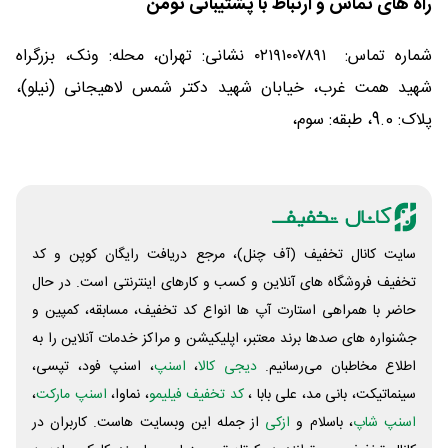
راه های تماس و ارتباط با پشتیبانی تومن
شماره تماس: ۰۲۱۹۱۰۰۷۸۹۱ نشانی: تهران، محله: ونک، بزرگراه
شهید همت غرب، خیابان شهید دکتر شمس لاهیجانی (نیلو)،
پلاک: 9.0، طبقه: سوم،
سایت کانال تخفیف (آف چنل)، مرجع دریافت رایگان کوپن و کد
تخفیف فروشگاه های آنلاین و کسب و‌ کارهای اینترنتی است. در حال
حاضر با همراهی استارت آپ ها انواع کد تخفیف، مسابقه، کمپین و
جشنواره های صدها برند معتبر، اپلیکیشن و مراکز خدمات آنلاین را به
اطلاع مخاطبان می‌رسانیم.
دیجی کالا
،
اسنپ
، اسنپ فود، تپسی،
سینماتیکت، بانی مد، علی‌ بابا ،
کد تخفیف فیلیمو
، نماوا،
اسنپ مارکت
،
اسنپ شاپ
، باسلام و
ازکی
از جمله این وبسایت ‌هاست. کاربران در