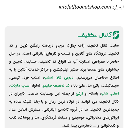
ایمیل: info[at]toonetshop.com
سایت کانال تخفیف (آف چنل)، مرجع دریافت رایگان کوپن و کد
تخفیف فروشگاه های آنلاین و کسب و‌ کارهای اینترنتی است. در حال
حاضر با همراهی استارت آپ ها انواع کد تخفیف، مسابقه، کمپین و
جشنواره های صدها برند معتبر، اپلیکیشن و مراکز خدمات آنلاین را به
اطلاع مخاطبان می‌رسانیم.
دیجی کالا
،
اسنپ
، اسنپ فود، تپسی،
سینماتیکت، بانی مد، علی‌ بابا ،
کد تخفیف فیلیمو
، نماوا،
اسنپ مارکت
،
اسنپ شاپ
، باسلام و
ازکی
از جمله این وبسایت ‌هاست. کاربران در
کانال تخفیف می توانند در کوتاه ترین زمان و با چند کلیک ساده به
جدیدترین تخفیف ها در گروه تاکسی اینترنتی، سفارش آنلاین غذا،
اپراتورهای مخابراتی، موسیقی و سینما، گردشگری، مد و پوشاک، کتاب
و کتابخوانی و ... دسترسی پیدا کنند.