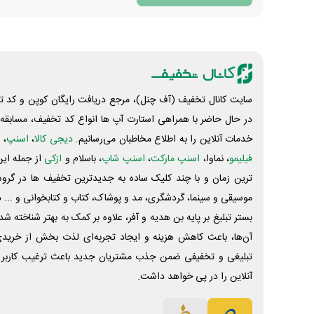
سایت کانال تخفیف (آف چنل)، مرجع دریافت رایگان کوپن و کد تخ
در حال حاضر با همراهی استارت آپ ها انواع کد تخفیف، مسابقه، 
خدمات آنلاین را به اطلاع مخاطبان می‌رسانیم.
دیجی کالا
،
اسنپ
، 
فیلیمو
، نماوا،
اسنپ مارکت
،
اسنپ شاپ
، باسلام و
ازکی
از جمله این
ترین زمان و با چند کلیک ساده به جدیدترین تخفیف ها در گروه ت
موسیقی و سینما، گردشگری، مد و پوشاک، کتاب و کتابخوانی و ... 
بستر تبلیغ بر پایه بن هدیه و آفر، علاوه بر کمک به بهتر شناخته 
آن‌ها، باعث کاهش هزینه و ایجاد تجربه‌ای لذت بخش از خرید
تبلیغی و تخفیفی ضمن جذب مشتریان جدید باعث ترغیب کاربر 
آنلاین را در پی خواهد داشت.