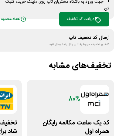
جهت ورود به باشگاه مشتریان تاپ روی «لینک خرید» کلیک
کن
دریافت کد تخفیف
تعداد محدود
ارسال کد تخفیف
تاپ
کدهای تخفیف مربوط به
تاپ
را از اینجا ارسال کنید
تخفیف‌های مشابه
80%
کد ⁣یک ساعت مکالمه رایگان
همراه اول
شاد برا