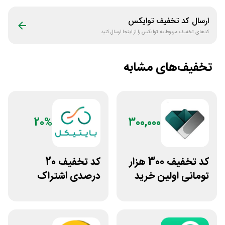
ارسال کد تخفیف
توایکس
کدهای تخفیف مربوط به
توایکس
را از اینجا ارسال کنید
تخفیف‌های مشابه
20%
300,000
کد تخفیف 300 هزار
کد تخفیف 20
تومانی اولین خرید
درصدی اشتراک
ساچمه نقره از
هوش مصنوعی ترید
سیلفام
بایتیکل