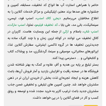
حاضر با همراهی استارت آپ ها انواع کد تخفیف، مسابقه، کمپین و
جشنواره های صدها برند معتبر، اپلیکیشن و مراکز خدمات آنلاین را به
اطلاع مخاطبان می‌رسانیم.
دیجی کالا
،
اسنپ
، اسنپ فود، تپسی،
سینماتیکت، بانی مد، علی‌ بابا ،
کد تخفیف فیلیمو
، نماوا،
اسنپ مارکت
،
اسنپ شاپ
، باسلام و
ازکی
از جمله این وبسایت ‌هاست. کاربران در
کانال تخفیف می توانند در کوتاه ترین زمان و با چند کلیک ساده به
جدیدترین تخفیف ها در گروه تاکسی اینترنتی، سفارش آنلاین غذا،
اپراتورهای مخابراتی، موسیقی و سینما، گردشگری، مد و پوشاک، کتاب
و کتابخوانی و ... دسترسی پیدا کنند.
بستر تبلیغ بر پایه بن هدیه و آفر، علاوه بر کمک به بهتر شناخته شدن
فروشگاه ها در صحنه رقابت و افزایش بازدید و آمار فروش آن‌ها، باعث
کاهش هزینه و ایجاد تجربه‌ای لذت بخش از خریدی ارزان تر در ذهن
مشتریان خواهد شد. چنین کمپین های تبلیغی و تخفیفی ضمن جذب
مشتریان جدید باعث ترغیب کاربر به خرید مجدد شده و توسعه و رونق
کسب و کار در فضای آنلاین را در پی خواهد داشت.