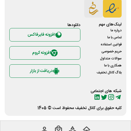
لینک‌های مهم
دانلود‌ها
درباره ما
افزونه فایرفاکس
تماس با ما
قوانین استفاده
حریم خصوصی
افزونه کروم
سوالات متداول
همکاری با ما
دریافت از بازار
بلاگ کانال تخفیف
شبکه های اجتماعی
کلیه حقوق برای
کانال تخفیف
محفوظ است © 1405