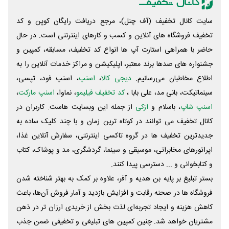
سایت کانال تخفیف (آف چنل)، مرجع دریافت رایگان کوپن و کد
تخفیف فروشگاه های آنلاین و کسب و‌ کارهای اینترنتی است. در حال
حاضر با همراهی استارت آپ ها انواع کد تخفیف، مسابقه، کمپین و
جشنواره های صدها برند معتبر، اپلیکیشن و مراکز خدمات آنلاین را به
اطلاع مخاطبان می‌رسانیم.
دیجی کالا
،
اسنپ
، اسنپ فود، تپسی،
سینماتیکت، بانی مد، علی‌ بابا ،
کد تخفیف فیلیمو
، نماوا،
اسنپ مارکت
،
اسنپ شاپ
، باسلام و
ازکی
از جمله این وبسایت ‌هاست. کاربران در
کانال تخفیف می توانند در کوتاه ترین زمان و با چند کلیک ساده به
جدیدترین تخفیف ها در گروه تاکسی اینترنتی، سفارش آنلاین غذا،
اپراتورهای مخابراتی، موسیقی و سینما، گردشگری، مد و پوشاک، کتاب
و کتابخوانی و ... دسترسی پیدا کنند.
بستر تبلیغ بر پایه بن هدیه و آفر، علاوه بر کمک به بهتر شناخته شدن
فروشگاه ها در صحنه رقابت و افزایش بازدید و آمار فروش آن‌ها، باعث
کاهش هزینه و ایجاد تجربه‌ای لذت بخش از خریدی ارزان تر در ذهن
مشتریان خواهد شد. چنین کمپین های تبلیغی و تخفیفی ضمن جذب