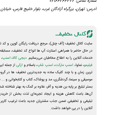
شماره تماس: 02166264322
آدرس: تهران، بزرگراه آزادگان غرب، بلوار خلیج فارس، خیابا
سایت کانال تخفیف (آف چنل)، مرجع دریافت رایگان کوپن و کد تخ
در حال حاضر با همراهی استارت آپ ها انواع کد تخفیف، مسابقه، 
خدمات آنلاین را به اطلاع مخاطبان می‌رسانیم.
دیجی کالا
،
اسنپ
، 
فیلیمو
، نماوا،
اسنپ مارکت
،
اسنپ شاپ
، باسلام و
ازکی
از جمله این
ترین زمان و با چند کلیک ساده به جدیدترین تخفیف ها در گروه ت
موسیقی و سینما، گردشگری، مد و پوشاک، کتاب و کتابخوانی و ... 
بستر تبلیغ بر پایه بن هدیه و آفر، علاوه بر کمک به بهتر شناخته 
آن‌ها، باعث کاهش هزینه و ایجاد تجربه‌ای لذت بخش از خرید
تبلیغی و تخفیفی ضمن جذب مشتریان جدید باعث ترغیب کاربر 
آنلاین را در پی خواهد داشت.