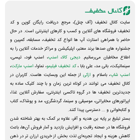
سایت کانال تخفیف (آف چنل)، مرجع دریافت رایگان کوپن و کد
تخفیف فروشگاه های آنلاین و کسب و‌ کارهای اینترنتی است. در حال
حاضر با همراهی استارت آپ ها انواع کد تخفیف، مسابقه، کمپین و
جشنواره های صدها برند معتبر، اپلیکیشن و مراکز خدمات آنلاین را به
اطلاع مخاطبان می‌رسانیم.
دیجی کالا
،
اسنپ
، اسنپ فود، تپسی،
سینماتیکت، بانی مد، علی‌ بابا ،
کد تخفیف فیلیمو
، نماوا،
اسنپ مارکت
،
اسنپ شاپ
، باسلام و
ازکی
از جمله این وبسایت ‌هاست. کاربران در
کانال تخفیف می توانند در کوتاه ترین زمان و با چند کلیک ساده به
جدیدترین تخفیف ها در گروه تاکسی اینترنتی، سفارش آنلاین غذا،
اپراتورهای مخابراتی، موسیقی و سینما، گردشگری، مد و پوشاک، کتاب
و کتابخوانی و ... دسترسی پیدا کنند.
بستر تبلیغ بر پایه بن هدیه و آفر، علاوه بر کمک به بهتر شناخته شدن
فروشگاه ها در صحنه رقابت و افزایش بازدید و آمار فروش آن‌ها، باعث
کاهش هزینه و ایجاد تجربه‌ای لذت بخش از خریدی ارزان تر در ذهن