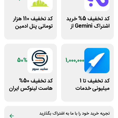
کد تخفیف 5% خرید
کد تخفیف 110 هزار
اشتراک Gemini از
تومانی پنل ادمین
فراسیب
لاین استور
50%
1,000,000
کد تخفیف تا 1
کد تخفیف 50%
میلیونی خدمات
هاست لینوکس ایران
ایجاد وبسایت اپ
و اروپا سابین سرور
راکت
تجربه خرید خود را با ما به اشتراک بگذارید