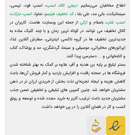
اطلاع مخاطبان می‌رسانیم.
دیجی کالا
،
اسنپ
، اسنپ فود، تپسی،
سینماتیکت، بانی مد، علی‌ بابا ،
کد تخفیف فیلیمو
، نماوا،
اسنپ مارکت
،
اسنپ شاپ
، باسلام و
ازکی
از جمله این وبسایت ‌هاست. کاربران در
کانال تخفیف می توانند در کوتاه ترین زمان و با چند کلیک ساده به
جدیدترین تخفیف ها در گروه تاکسی اینترنتی، سفارش آنلاین غذا،
اپراتورهای مخابراتی، موسیقی و سینما، گردشگری، مد و پوشاک، کتاب
و کتابخوانی و ... دسترسی پیدا کنند.
بستر تبلیغ بر پایه بن هدیه و آفر، علاوه بر کمک به بهتر شناخته شدن
فروشگاه ها در صحنه رقابت و افزایش بازدید و آمار فروش آن‌ها، باعث
کاهش هزینه و ایجاد تجربه‌ای لذت بخش از خریدی ارزان تر در ذهن
مشتریان خواهد شد. چنین کمپین های تبلیغی و تخفیفی ضمن جذب
مشتریان جدید باعث ترغیب کاربر به خرید مجدد شده و توسعه و رونق
کسب و کار در فضای آنلاین را در پی خواهد داشت.