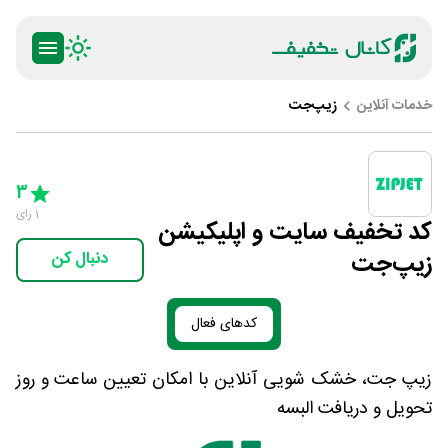
خدمات آنلاین
زیپ‌جت
ty
5 Stars
4 Stars
3 Stars
2 Stars
1 Star
3
1
رای
کد تخفیف سایت و اپلیکیشن
زیپ‌جت
دنبال کن
کدهای فعال
زیپ جت، خشک شویی آنلاین با امکان تعیین ساعت و روز
تحویل و دریافت البسه