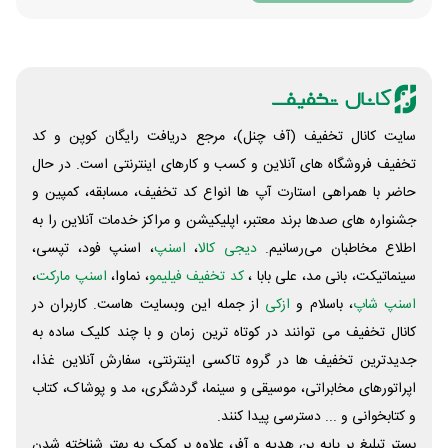
سایت کانال تخفیف (آف چنل)، مرجع دریافت رایگان کوپن و کد
تخفیف فروشگاه های آنلاین و کسب و‌ کارهای اینترنتی است. در حال
حاضر با همراهی استارت آپ ها انواع کد تخفیف، مسابقه، کمپین و
جشنواره های صدها برند معتبر، اپلیکیشن و مراکز خدمات آنلاین را به
اطلاع مخاطبان می‌رسانیم.
دیجی کالا
،
اسنپ
، اسنپ فود، تپسی،
سینماتیکت، بانی مد، علی‌ بابا ،
کد تخفیف فیلیمو
، نماوا،
اسنپ مارکت
،
اسنپ شاپ
، باسلام و
ازکی
از جمله این وبسایت ‌هاست. کاربران در
کانال تخفیف می توانند در کوتاه ترین زمان و با چند کلیک ساده به
جدیدترین تخفیف ها در گروه تاکسی اینترنتی، سفارش آنلاین غذا،
اپراتورهای مخابراتی، موسیقی و سینما، گردشگری، مد و پوشاک، کتاب
و کتابخوانی و ... دسترسی پیدا کنند.
بستر تبلیغ بر پایه بن هدیه و آفر، علاوه بر کمک به بهتر شناخته شدن