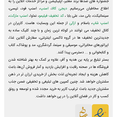
جشنواره های صدها برند معتبر، اپلیکیشن و مراکز خدمات آنلاین را به
اطلاع مخاطبان می‌رسانیم.
دیجی کالا
،
اسنپ
، اسنپ فود، تپسی،
سینماتیکت، بانی مد، علی‌ بابا ،
کد تخفیف فیلیمو
، نماوا،
اسنپ مارکت
،
اسنپ شاپ
، باسلام و
ازکی
از جمله این وبسایت ‌هاست. کاربران در
کانال تخفیف می توانند در کوتاه ترین زمان و با چند کلیک ساده به
جدیدترین تخفیف ها در گروه تاکسی اینترنتی، سفارش آنلاین غذا،
اپراتورهای مخابراتی، موسیقی و سینما، گردشگری، مد و پوشاک، کتاب
و کتابخوانی و ... دسترسی پیدا کنند.
بستر تبلیغ بر پایه بن هدیه و آفر، علاوه بر کمک به بهتر شناخته شدن
فروشگاه ها در صحنه رقابت و افزایش بازدید و آمار فروش آن‌ها، باعث
کاهش هزینه و ایجاد تجربه‌ای لذت بخش از خریدی ارزان تر در ذهن
مشتریان خواهد شد. چنین کمپین های تبلیغی و تخفیفی ضمن جذب
مشتریان جدید باعث ترغیب کاربر به خرید مجدد شده و توسعه و رونق
کسب و کار در فضای آنلاین را در پی خواهد داشت.