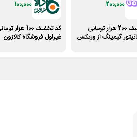
100,000
200,000
کد تخفیف 200 هزار تومانی
کد تخفیف 100 هزار توما
نیتور گیمینگ از ورتکس
غیراول فروشگاه کالازون