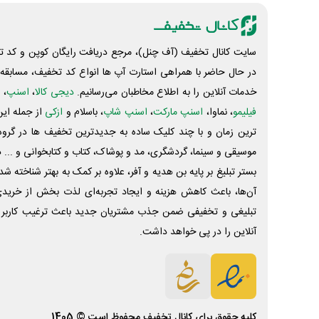
سایت کانال تخفیف (آف چنل)، مرجع دریافت رایگان کوپن و کد تخ
در حال حاضر با همراهی استارت آپ ها انواع کد تخفیف، مسابقه، 
خدمات آنلاین را به اطلاع مخاطبان می‌رسانیم.
دیجی کالا
،
اسنپ
، 
فیلیمو
، نماوا،
اسنپ مارکت
،
اسنپ شاپ
، باسلام و
ازکی
از جمله این
ترین زمان و با چند کلیک ساده به جدیدترین تخفیف ها در گروه ت
موسیقی و سینما، گردشگری، مد و پوشاک، کتاب و کتابخوانی و ... 
بستر تبلیغ بر پایه بن هدیه و آفر، علاوه بر کمک به بهتر شناخته 
آن‌ها، باعث کاهش هزینه و ایجاد تجربه‌ای لذت بخش از خرید
تبلیغی و تخفیفی ضمن جذب مشتریان جدید باعث ترغیب کاربر 
آنلاین را در پی خواهد داشت.
کلیه حقوق برای
کانال تخفیف
محفوظ است © 1405