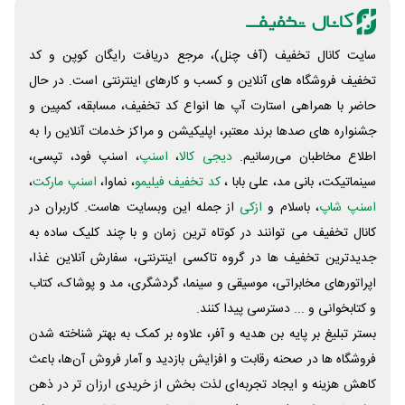
سایت کانال تخفیف (آف چنل)، مرجع دریافت رایگان کوپن و کد
تخفیف فروشگاه های آنلاین و کسب و‌ کارهای اینترنتی است. در حال
حاضر با همراهی استارت آپ ها انواع کد تخفیف، مسابقه، کمپین و
جشنواره های صدها برند معتبر، اپلیکیشن و مراکز خدمات آنلاین را به
اطلاع مخاطبان می‌رسانیم.
دیجی کالا
،
اسنپ
، اسنپ فود، تپسی،
سینماتیکت، بانی مد، علی‌ بابا ،
کد تخفیف فیلیمو
، نماوا،
اسنپ مارکت
،
اسنپ شاپ
، باسلام و
ازکی
از جمله این وبسایت ‌هاست. کاربران در
کانال تخفیف می توانند در کوتاه ترین زمان و با چند کلیک ساده به
جدیدترین تخفیف ها در گروه تاکسی اینترنتی، سفارش آنلاین غذا،
اپراتورهای مخابراتی، موسیقی و سینما، گردشگری، مد و پوشاک، کتاب
و کتابخوانی و ... دسترسی پیدا کنند.
بستر تبلیغ بر پایه بن هدیه و آفر، علاوه بر کمک به بهتر شناخته شدن
فروشگاه ها در صحنه رقابت و افزایش بازدید و آمار فروش آن‌ها، باعث
کاهش هزینه و ایجاد تجربه‌ای لذت بخش از خریدی ارزان تر در ذهن