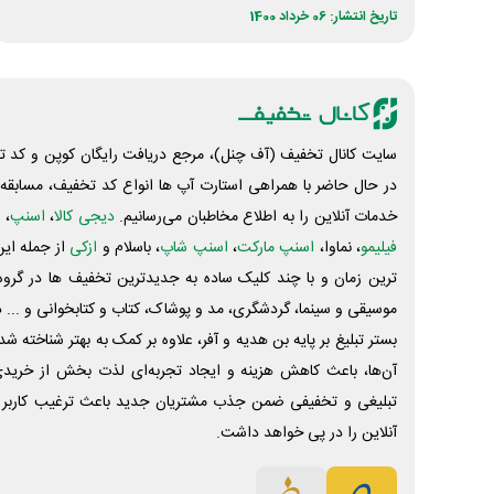
تاریخ انتشار: 06 خرداد 1400
سایت کانال تخفیف (آف چنل)، مرجع دریافت رایگان کوپن و کد تخ
در حال حاضر با همراهی استارت آپ ها انواع کد تخفیف، مسابقه، 
خدمات آنلاین را به اطلاع مخاطبان می‌رسانیم.
دیجی کالا
،
اسنپ
، 
فیلیمو
، نماوا،
اسنپ مارکت
،
اسنپ شاپ
، باسلام و
ازکی
از جمله این
ترین زمان و با چند کلیک ساده به جدیدترین تخفیف ها در گروه ت
موسیقی و سینما، گردشگری، مد و پوشاک، کتاب و کتابخوانی و ... 
بستر تبلیغ بر پایه بن هدیه و آفر، علاوه بر کمک به بهتر شناخته 
آن‌ها، باعث کاهش هزینه و ایجاد تجربه‌ای لذت بخش از خرید
تبلیغی و تخفیفی ضمن جذب مشتریان جدید باعث ترغیب کاربر 
آنلاین را در پی خواهد داشت.