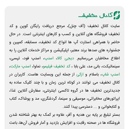
سایت کانال تخفیف (آف چنل)، مرجع دریافت رایگان کوپن و کد
تخفیف فروشگاه های آنلاین و کسب و‌ کارهای اینترنتی است. در حال
حاضر با همراهی استارت آپ ها انواع کد تخفیف، مسابقه، کمپین و
جشنواره های صدها برند معتبر، اپلیکیشن و مراکز خدمات آنلاین را به
اطلاع مخاطبان می‌رسانیم.
دیجی کالا
،
اسنپ
، اسنپ فود، تپسی،
سینماتیکت، بانی مد، علی‌ بابا ،
کد تخفیف فیلیمو
، نماوا،
اسنپ مارکت
،
اسنپ شاپ
، باسلام و
ازکی
از جمله این وبسایت ‌هاست. کاربران در
کانال تخفیف می توانند در کوتاه ترین زمان و با چند کلیک ساده به
جدیدترین تخفیف ها در گروه تاکسی اینترنتی، سفارش آنلاین غذا،
اپراتورهای مخابراتی، موسیقی و سینما، گردشگری، مد و پوشاک، کتاب
و کتابخوانی و ... دسترسی پیدا کنند.
بستر تبلیغ بر پایه بن هدیه و آفر، علاوه بر کمک به بهتر شناخته شدن
فروشگاه ها در صحنه رقابت و افزایش بازدید و آمار فروش آن‌ها، باعث