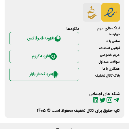
لینک‌های مهم
دانلود‌ها
درباره ما
افزونه فایرفاکس
تماس با ما
قوانین استفاده
حریم خصوصی
افزونه کروم
سوالات متداول
همکاری با ما
دریافت از بازار
بلاگ کانال تخفیف
شبکه های اجتماعی
کلیه حقوق برای
کانال تخفیف
محفوظ است © 1405