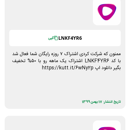
LNKF4YR6
کپی
ممنون که شرکت کردی اشتراک ٧ روزه رایگان شما فعال شد
با کد LNKF4YR6 اشتراک یک ماهه رو با ٥٠% تخفیف
بگیر دانلود اپ https://kutt.it/6wNy2p
تاریخ انتشار: 17 بهمن 1399