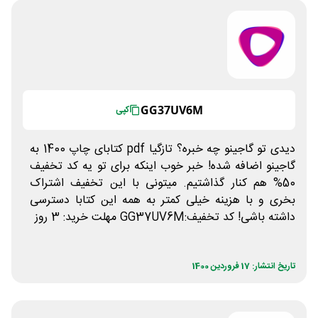
GG37UV6M
کپی
دیدی تو گاجینو چه خبره؟ تازگیا pdf کتابای چاپ 1400 به
گاجینو اضافه شده! خبر خوب اینکه برای تو یه کد تخفیف
50% هم کنار گذاشتیم. میتونی با این تخفیف اشتراک
بخری و با هزینه خیلی کمتر به همه این کتابا دسترسی
داشته باشی! کد تخفیف:GG37UV6M مهلت خرید: 3 روز
تاریخ انتشار: 17 فروردین 1400