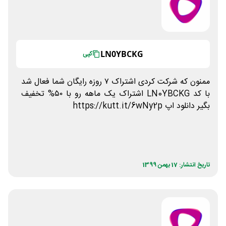
LN0YBCKG
کپی
ممنون که شرکت کردی اشتراک ٧ روزه رایگان شما فعال شد
با کد LN0YBCKG اشتراک یک ماهه رو با ٥٠% تخفیف
بگیر دانلود اپ https://kutt.it/6wNy2p
تاریخ انتشار: 17 بهمن 1399