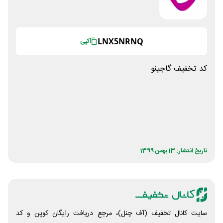
LNX5NRNQ
کپی
کد تخفیف گاجینو
تاریخ انتشار: 13 بهمن 1399
سایت کانال تخفیف (آف چنل)، مرجع دریافت رایگان کوپن و کد