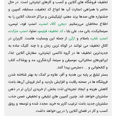
تخفیف فروشگاه های آنلاین و کسب و‌ کارهای اینترنتی است. در حال
حاضر با همراهی استارت آپ ها انواع کد تخفیف، مسابقه، کمپین و
جشنواره های صدها برند معتبر، اپلیکیشن و مراکز خدمات آنلاین را به
اطلاع مخاطبان می‌رسانیم.
دیجی کالا
،
اسنپ
، اسنپ فود، تپسی،
سینماتیکت، بانی مد، علی‌ بابا ،
کد تخفیف فیلیمو
، نماوا،
اسنپ مارکت
،
اسنپ شاپ
، باسلام و
ازکی
از جمله این وبسایت ‌هاست. کاربران در
کانال تخفیف می توانند در کوتاه ترین زمان و با چند کلیک ساده به
جدیدترین تخفیف ها در گروه تاکسی اینترنتی، سفارش آنلاین غذا،
اپراتورهای مخابراتی، موسیقی و سینما، گردشگری، مد و پوشاک، کتاب
و کتابخوانی و ... دسترسی پیدا کنند.
بستر تبلیغ بر پایه بن هدیه و آفر، علاوه بر کمک به بهتر شناخته شدن
فروشگاه ها در صحنه رقابت و افزایش بازدید و آمار فروش آن‌ها، باعث
کاهش هزینه و ایجاد تجربه‌ای لذت بخش از خریدی ارزان تر در ذهن
مشتریان خواهد شد. چنین کمپین های تبلیغی و تخفیفی ضمن جذب
مشتریان جدید باعث ترغیب کاربر به خرید مجدد شده و توسعه و رونق
کسب و کار در فضای آنلاین را در پی خواهد داشت.