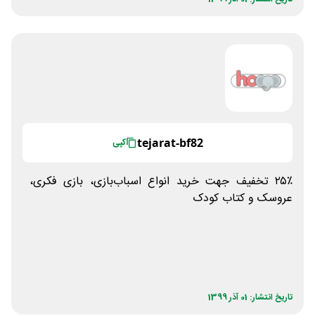
tejarat-bf82
کپی
۲۵٪ تخفیف جهت خرید انواع اسباب‌بازی، بازی فکری،
عروسک و کتاب کودک
تاریخ انتشار: 01 آذر 1399