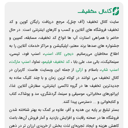
سایت کانال تخفیف (آف چنل)، مرجع دریافت رایگان کوپن و کد
تخفیف فروشگاه های آنلاین و کسب و‌ کارهای اینترنتی است. در حال
حاضر با همراهی استارت آپ ها انواع کد تخفیف، مسابقه، کمپین و
جشنواره های صدها برند معتبر، اپلیکیشن و مراکز خدمات آنلاین را به
اطلاع مخاطبان می‌رسانیم.
دیجی کالا
،
اسنپ
، اسنپ فود، تپسی،
سینماتیکت، بانی مد، علی‌ بابا ،
کد تخفیف فیلیمو
، نماوا،
اسنپ مارکت
،
اسنپ شاپ
، باسلام و
ازکی
از جمله این وبسایت ‌هاست. کاربران در
کانال تخفیف می توانند در کوتاه ترین زمان و با چند کلیک ساده به
جدیدترین تخفیف ها در گروه تاکسی اینترنتی، سفارش آنلاین غذا،
اپراتورهای مخابراتی، موسیقی و سینما، گردشگری، مد و پوشاک، کتاب
و کتابخوانی و ... دسترسی پیدا کنند.
بستر تبلیغ بر پایه بن هدیه و آفر، علاوه بر کمک به بهتر شناخته شدن
فروشگاه ها در صحنه رقابت و افزایش بازدید و آمار فروش آن‌ها، باعث
کاهش هزینه و ایجاد تجربه‌ای لذت بخش از خریدی ارزان تر در ذهن