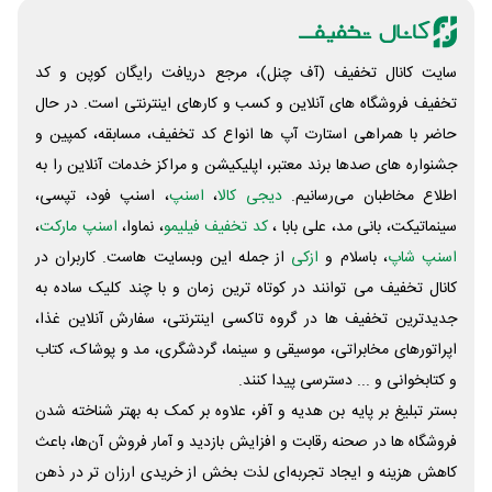
سایت کانال تخفیف (آف چنل)، مرجع دریافت رایگان کوپن و کد
تخفیف فروشگاه های آنلاین و کسب و‌ کارهای اینترنتی است. در حال
حاضر با همراهی استارت آپ ها انواع کد تخفیف، مسابقه، کمپین و
جشنواره های صدها برند معتبر، اپلیکیشن و مراکز خدمات آنلاین را به
اطلاع مخاطبان می‌رسانیم.
دیجی کالا
،
اسنپ
، اسنپ فود، تپسی،
سینماتیکت، بانی مد، علی‌ بابا ،
کد تخفیف فیلیمو
، نماوا،
اسنپ مارکت
،
اسنپ شاپ
، باسلام و
ازکی
از جمله این وبسایت ‌هاست. کاربران در
کانال تخفیف می توانند در کوتاه ترین زمان و با چند کلیک ساده به
جدیدترین تخفیف ها در گروه تاکسی اینترنتی، سفارش آنلاین غذا،
اپراتورهای مخابراتی، موسیقی و سینما، گردشگری، مد و پوشاک، کتاب
و کتابخوانی و ... دسترسی پیدا کنند.
بستر تبلیغ بر پایه بن هدیه و آفر، علاوه بر کمک به بهتر شناخته شدن
فروشگاه ها در صحنه رقابت و افزایش بازدید و آمار فروش آن‌ها، باعث
کاهش هزینه و ایجاد تجربه‌ای لذت بخش از خریدی ارزان تر در ذهن