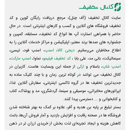
سایت کانال تخفیف (آف چنل)، مرجع دریافت رایگان کوپن و کد
تخفیف فروشگاه های آنلاین و کسب و‌ کارهای اینترنتی است. در حال
حاضر با همراهی استارت آپ ها انواع کد تخفیف، مسابقه، کمپین و
جشنواره های صدها برند معتبر، اپلیکیشن و مراکز خدمات آنلاین را به
اطلاع مخاطبان می‌رسانیم.
دیجی کالا
،
اسنپ
، اسنپ فود، تپسی،
سینماتیکت، بانی مد، علی‌ بابا ،
کد تخفیف فیلیمو
، نماوا،
اسنپ مارکت
،
اسنپ شاپ
، باسلام و
ازکی
از جمله این وبسایت ‌هاست. کاربران در
کانال تخفیف می توانند در کوتاه ترین زمان و با چند کلیک ساده به
جدیدترین تخفیف ها در گروه تاکسی اینترنتی، سفارش آنلاین غذا،
اپراتورهای مخابراتی، موسیقی و سینما، گردشگری، مد و پوشاک، کتاب
و کتابخوانی و ... دسترسی پیدا کنند.
بستر تبلیغ بر پایه بن هدیه و آفر، علاوه بر کمک به بهتر شناخته شدن
فروشگاه ها در صحنه رقابت و افزایش بازدید و آمار فروش آن‌ها، باعث
کاهش هزینه و ایجاد تجربه‌ای لذت بخش از خریدی ارزان تر در ذهن