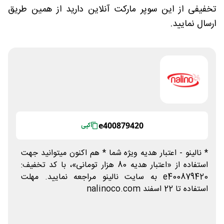
تخفیفی از این سوپر مارکت آنلاین دارید از همین طریق
ارسال نمایید.
e400879420
کپی
* نالینو - اعتبار هدیه ویژه شما * هم اکنون میتوانید جهت
استفاده از «اعتبار هدیه 80 هزار تومانی»، با کد تخفیف:
e400879420 به سایت نالینو مراجعه نمایید. مهلت
استفاده تا 22 اسفند nalinoco.com