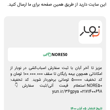
این سایت دارید از طریق همین صفحه برای ما ارسال کنید.
NORE50
کپی
عزیز تا آخر آبان با ثبت سفارش اسباب‌کشی در نوبار از
امکاناتی همچون بیمه رایگان تا سقف 100.000.000 تومان و
کد تخفیف 50000 تومانی برخوردار شوید. کد تخفیف:
NORE50 استعلام قیمت آنی/ثبت سفارش👇
yun.ir/36gpya 02171400698
تاریخ انتشار: 05 آبان 1400