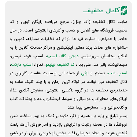
سایت کانال تخفیف (آف چنل)، مرجع دریافت رایگان کوپن و کد
تخفیف فروشگاه های آنلاین و کسب و‌ کارهای اینترنتی است. در حال
حاضر با همراهی استارت آپ ها انواع کد تخفیف، مسابقه، کمپین و
جشنواره های صدها برند معتبر، اپلیکیشن و مراکز خدمات آنلاین را به
اطلاع مخاطبان می‌رسانیم.
دیجی کالا
،
اسنپ
، اسنپ فود، تپسی،
سینماتیکت، بانی مد، علی‌ بابا ،
کد تخفیف فیلیمو
، نماوا،
اسنپ مارکت
،
اسنپ شاپ
، باسلام و
ازکی
از جمله این وبسایت ‌هاست. کاربران در
کانال تخفیف می توانند در کوتاه ترین زمان و با چند کلیک ساده به
جدیدترین تخفیف ها در گروه تاکسی اینترنتی، سفارش آنلاین غذا،
اپراتورهای مخابراتی، موسیقی و سینما، گردشگری، مد و پوشاک، کتاب
و کتابخوانی و ... دسترسی پیدا کنند.
بستر تبلیغ بر پایه بن هدیه و آفر، علاوه بر کمک به بهتر شناخته شدن
فروشگاه ها در صحنه رقابت و افزایش بازدید و آمار فروش آن‌ها، باعث
کاهش هزینه و ایجاد تجربه‌ای لذت بخش از خریدی ارزان تر در ذهن