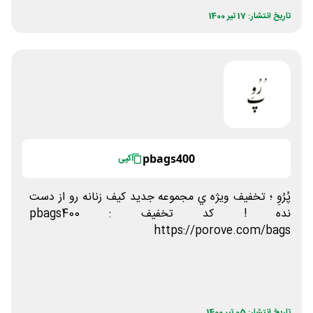
تاریخ انتشار: 17 تیر 1400
pbags400
کپی
پُرُوِ ؛ تخفيف ويژه ي مجموعه جديد كيف زنانه رو از دست
نده ! كد تخفيف : pbags400
https://porove.com/bags
تاریخ انتشار: 05 تیر 1400