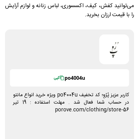
می‌توانید کفش، کیف، اکسسوری، لباس زنانه و لوازم آرایش
را با قیمت ارزان بخرید.
po4004u
کپی
كاربر عزيز پُرُوِ؛ كد تخفيف po4004u ويژه خريد انواع مانتو
در حساب شما فعال شد . مهلت استفاده : 19 تير
porove.com/clothing/store-56