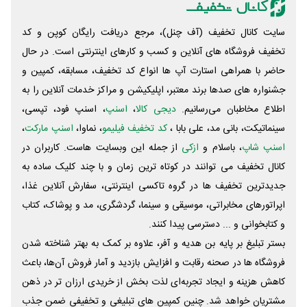
سایت کانال تخفیف (آف چنل)، مرجع دریافت رایگان کوپن و کد
تخفیف فروشگاه های آنلاین و کسب و‌ کارهای اینترنتی است. در حال
حاضر با همراهی استارت آپ ها انواع کد تخفیف، مسابقه، کمپین و
جشنواره های صدها برند معتبر، اپلیکیشن و مراکز خدمات آنلاین را به
اطلاع مخاطبان می‌رسانیم.
دیجی کالا
،
اسنپ
، اسنپ فود، تپسی،
سینماتیکت، بانی مد، علی‌ بابا ،
کد تخفیف فیلیمو
، نماوا،
اسنپ مارکت
،
اسنپ شاپ
، باسلام و
ازکی
از جمله این وبسایت ‌هاست. کاربران در
کانال تخفیف می توانند در کوتاه ترین زمان و با چند کلیک ساده به
جدیدترین تخفیف ها در گروه تاکسی اینترنتی، سفارش آنلاین غذا،
اپراتورهای مخابراتی، موسیقی و سینما، گردشگری، مد و پوشاک، کتاب
و کتابخوانی و ... دسترسی پیدا کنند.
بستر تبلیغ بر پایه بن هدیه و آفر، علاوه بر کمک به بهتر شناخته شدن
فروشگاه ها در صحنه رقابت و افزایش بازدید و آمار فروش آن‌ها، باعث
کاهش هزینه و ایجاد تجربه‌ای لذت بخش از خریدی ارزان تر در ذهن
مشتریان خواهد شد. چنین کمپین های تبلیغی و تخفیفی ضمن جذب