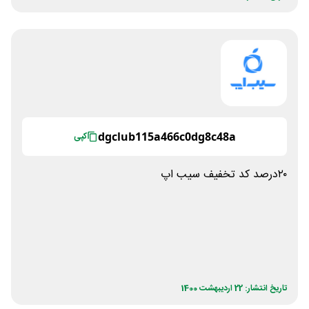
dgclub115a466c0dg8c48a
کپی
۲۰درصد کد تخفیف سیب اپ
تاریخ انتشار: 22 اردیبهشت 1400