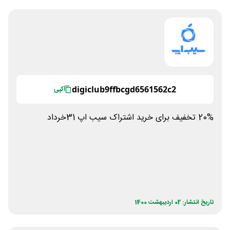
digiclub9ffbcgd6561562c2
کپی
20% تخفیف برای خرید اشتراک سیب اپ 31خرداد
تاریخ انتشار: 02 اردیبهشت 1400