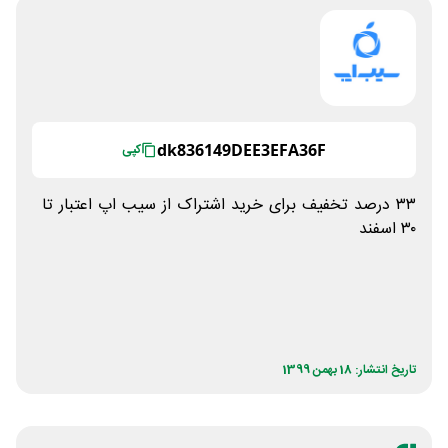
dk836149DEE3EFA36F
کپی
۳۳ درصد تخفیف برای خرید اشتراک از سیب اپ اعتبار تا
۳۰ اسفند
تاریخ انتشار: 18 بهمن 1399