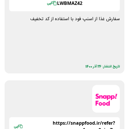
LWBMAZ42
کپی
سفارش غذا از اسنپ فود با استفاده از کد تخفیف
تاریخ انتشار: 24 آذر 1400
https://snappfood.ir/refer?
کپی