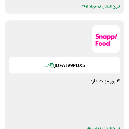
تاریخ انتشار: 08 مرداد 1401
JDFATV9PUX5
کپی
۳ روز مهلت دارد
تاریخ انتشار: 18 تیر 1401