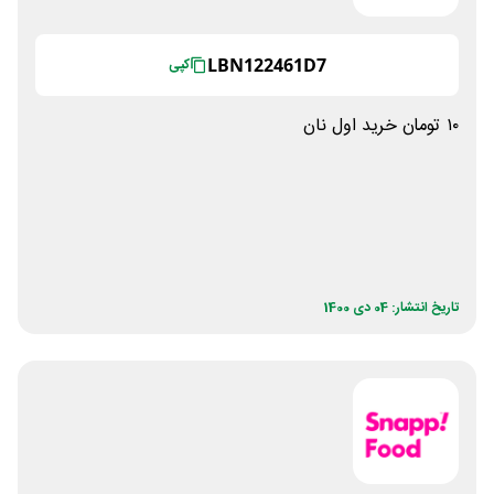
LBN122461D7
کپی
۱۰ تومان خرید اول نان
تاریخ انتشار: 04 دی 1400