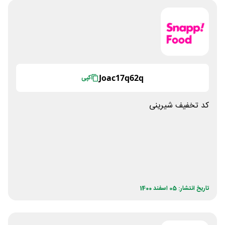
Joac17q62q
کپی
کد تخفیف شیرینی
تاریخ انتشار: 05 اسفند 1400