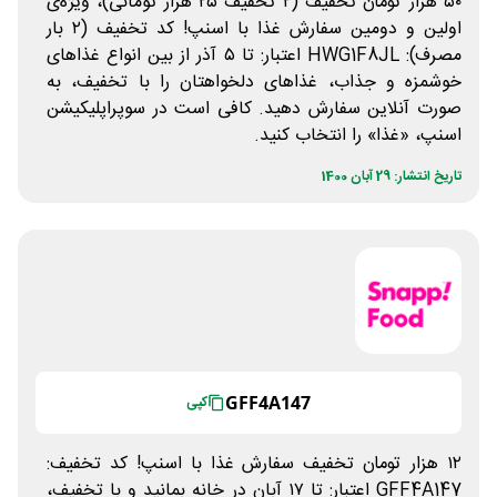
۵۰ هزار تومان تخفیف (۲ تخفیف ۲۵ هزار تومانی)، ویژه‌ی
اولین و دومین سفارش غذا با اسنپ! کد تخفیف (۲ بار
مصرف): HWG1F8JL اعتبار: تا ۵ آذر از بین انواع غذاهای
خوشمزه و جذاب، غذاهای دلخواهتان را با تخفیف، به
صورت آنلاین سفارش دهید. کافی است در سوپراپلیکیشن
اسنپ، «غذا» را انتخاب کنید.
تاریخ انتشار: 29 آبان 1400
GFF4A147
کپی
۱۲ هزار تومان تخفیف سفارش غذا با اسنپ! کد تخفیف:
GFF4A147 اعتبار: تا ۱۷ آبان در خانه بمانید و با تخفیف،