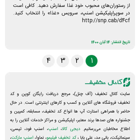
از رستوران‌های محبوب خود غذا سفارش دهید. کافی است
در سوپراپلیکیشن اسنپ، سرویس «غذا» را انتخاب کنید.
http://snp.cab/d4cf
تاریخ انتشار: 14 آبان 1400
4
3
2
1
سایت کانال تخفیف (آف چنل)، مرجع دریافت رایگان کوپن و کد
تخفیف فروشگاه های آنلاین و کسب و‌ کارهای اینترنتی است. در حال
حاضر با همراهی استارت آپ ها انواع کد تخفیف، مسابقه، کمپین و
جشنواره های صدها برند معتبر، اپلیکیشن و مراکز خدمات آنلاین را به
اطلاع مخاطبان می‌رسانیم.
دیجی کالا
،
اسنپ
، اسنپ فود، تپسی،
سینماتیکت، بانی مد، علی‌ بابا ،
کد تخفیف فیلیمو
، نماوا،
اسنپ مارکت
،