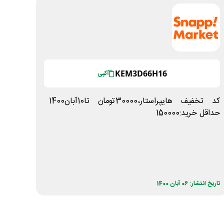
KEM3D66H16
کپی
کد تخفیف هایپراستار،30000تومان تا10آبان1400
حداقل خرید:150000
تاریخ انتشار: 06 آبان 1400