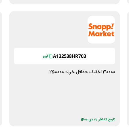
A132538HR703
کپی
30000تخفیف حداقل خرید 250000
تاریخ انتشار: 01 دی 1400