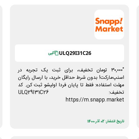
ULQ29I31C26
کپی
"۳۰,۰۰۰ تومان تخفیف، برای ثبت یک تجربه در
اسنپ‌مارکت! بدون شرط حداقل خرید، با ارسال رایگان
مهلت استفاده: فقط تا پایان فردا اولیشو ثبت کن. کد
تخفیف: ULQ29I31C26
https://m.snapp.market
تاریخ انتشار: 02 آذر 1400