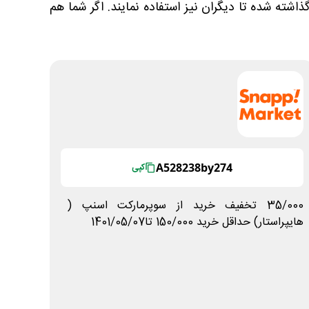
ذاشته شده تا دیگران نیز استفاده نمایند. اگر شما هم
A528238by274
کپی
35/000 تخفیف خرید از سوپرمارکت اسنپ (
هایپراستار) حداقل خرید 150/000 تا1401/05/07