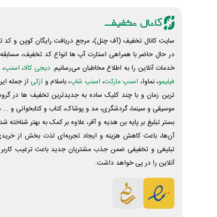
سایت کانال تخفیف (آف چنل)، مرجع دریافت رایگان کوپن و کد تخ
در حال حاضر با همراهی استارت آپ ها انواع کد تخفیف، مسابقه، 
خدمات آنلاین را به اطلاع مخاطبان می‌رسانیم.
دیجی کالا
،
اسنپ
، 
فیلیمو
، نماوا،
اسنپ مارکت
،
اسنپ شاپ
، باسلام و
ازکی
از جمله این
ترین زمان و با چند کلیک ساده به جدیدترین تخفیف ها در گروه ت
موسیقی و سینما، گردشگری، مد و پوشاک، کتاب و کتابخوانی و ... 
بستر تبلیغ بر پایه بن هدیه و آفر، علاوه بر کمک به بهتر شناخته 
آن‌ها، باعث کاهش هزینه و ایجاد تجربه‌ای لذت بخش از خرید
تبلیغی و تخفیفی ضمن جذب مشتریان جدید باعث ترغیب کاربر 
آنلاین را در پی خواهد داشت.