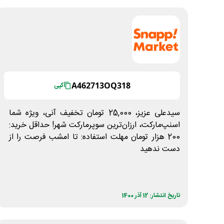
A462713OQ318
کپی
سیدعلی عزیز، 25,000 تومان تخفیف آنی، ویژه شما
اسنپ‌مارکت، ارزان‌ترین سوپرمارکت شهر! حداقل خرید:
200 هزار تومان مهلت استفاده: تا امشب فرصت را از
دست ندهید
تاریخ انتشار: 12 آذر 1400