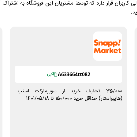
لی کاربران قرار دارد که توسط مشتریان این فروشگاه به اشتراک گ
د.
A633664tt082
کپی
35/000 تخفیف خرید از سوپرمارکت اسنپ
(هایپراستار) حداقل خرید 150/000 تا 1401/05/18