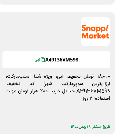
A49136VM598
کپی
18,000 تومان تخفیف آنی، ویژه شما اسنپ‌مارکت،
ارزان‌ترین سوپرمارکت شهر! کد تخفیف:
A49136VM598 حداقل خرید: 200 هزار تومان مهلت
استفاده: ۳ روز
تاریخ انتشار: 19 بهمن 1400