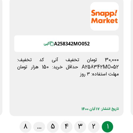
A258342MO052
کپی
30,000 تومان تخفیف آنی کد تخفیف:
A258342MO052 حداقل خرید: 150 هزار تومان
مهلت استفاده: ۳ روز
تاریخ انتشار: 17 آبان 1400
8
…
5
4
3
2
1