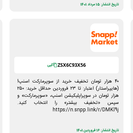
تاریخ انتشار: 15 مرداد 1401
ZSX6C93X56
کپی
۴۰ هزار تومان تخفیف خرید از سوپرمارکت اسنپ!
(هایپراستار) اعتبار: تا ۲۳ فروردین حداقل خرید: ۲۵۰
هزار تومان در سوپراپلیکیشن اسنپ، «سوپرمارکت» و
سپس «تخفیف بیشتر» را انتخاب کنید.
https://n.snpp.link/r/DMKl9j
تاریخ انتشار: 16 فروردین 1401