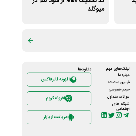
ید
کد تخفیف 50% از سود طلا در
میوگلد
لینک‌های مهم
دانلود‌ها
درباره ما
افزونه فایرفاکس
قوانین استفاده
حریم خصوصی
سوالات متداول
افزونه کروم
شبکه های
اجتماعی
دریافت از بازار