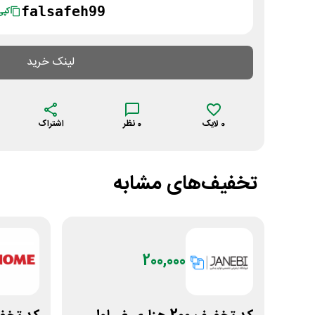
falsafeh99
کپی
لینک خرید
0
لایک
0
نظر
اشتراک
تخفیف‌های مشابه
200,000