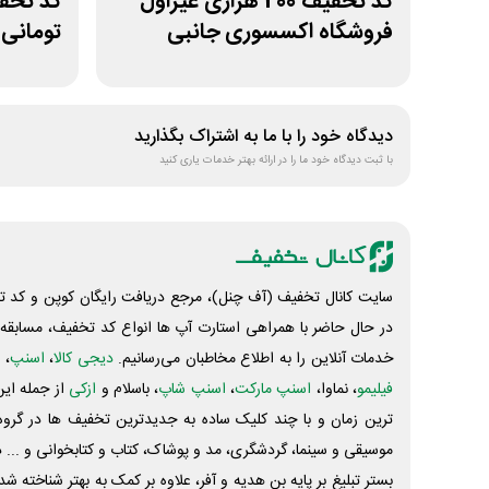
کد تخفیف 200 هزاری غیراول
فروشگاه اکسسوری جانبی
تومانی
ژانومه
دیدگاه خود را با ما به اشتراک بگذارید
با ثبت دیدگاه خود ما را در ارائه بهتر خدمات یاری کنید
سایت کانال تخفیف (آف چنل)، مرجع دریافت رایگان کوپن و کد تخ
در حال حاضر با همراهی استارت آپ ها انواع کد تخفیف، مسابقه، 
خدمات آنلاین را به اطلاع مخاطبان می‌رسانیم.
دیجی کالا
،
اسنپ
، 
فیلیمو
، نماوا،
اسنپ مارکت
،
اسنپ شاپ
، باسلام و
ازکی
از جمله این
ترین زمان و با چند کلیک ساده به جدیدترین تخفیف ها در گروه ت
موسیقی و سینما، گردشگری، مد و پوشاک، کتاب و کتابخوانی و ... 
بستر تبلیغ بر پایه بن هدیه و آفر، علاوه بر کمک به بهتر شناخته 