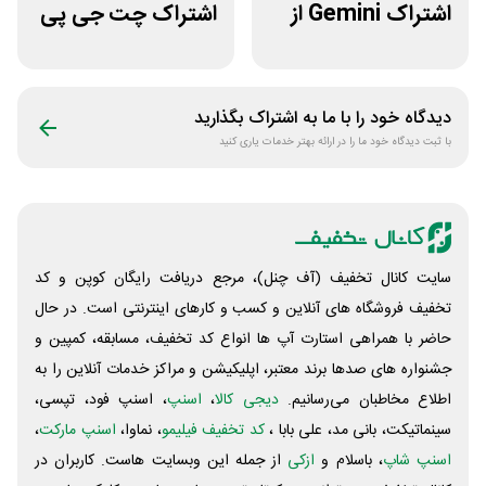
اشتراک Gemini از
اشتراک چت جی پی
فراسیب
تی اکانت لایسنس
دیدگاه خود را با ما به اشتراک بگذارید
با ثبت دیدگاه خود ما را در ارائه بهتر خدمات یاری کنید
سایت کانال تخفیف (آف چنل)، مرجع دریافت رایگان کوپن و کد
تخفیف فروشگاه های آنلاین و کسب و‌ کارهای اینترنتی است. در حال
حاضر با همراهی استارت آپ ها انواع کد تخفیف، مسابقه، کمپین و
جشنواره های صدها برند معتبر، اپلیکیشن و مراکز خدمات آنلاین را به
اطلاع مخاطبان می‌رسانیم.
دیجی کالا
،
اسنپ
، اسنپ فود، تپسی،
سینماتیکت، بانی مد، علی‌ بابا ،
کد تخفیف فیلیمو
، نماوا،
اسنپ مارکت
،
اسنپ شاپ
، باسلام و
ازکی
از جمله این وبسایت ‌هاست. کاربران در