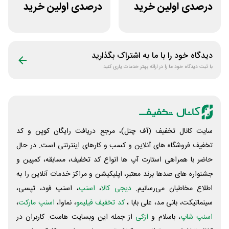
درصدی اولین خرید
درصدی اولین خرید
لوازم خودرو کستل
عطارلند
دیدگاه خود را با ما به اشتراک بگذارید
با ثبت دیدگاه خود ما را در ارائه بهتر خدمات یاری کنید
سایت کانال تخفیف (آف چنل)، مرجع دریافت رایگان کوپن و کد
تخفیف فروشگاه های آنلاین و کسب و‌ کارهای اینترنتی است. در حال
حاضر با همراهی استارت آپ ها انواع کد تخفیف، مسابقه، کمپین و
جشنواره های صدها برند معتبر، اپلیکیشن و مراکز خدمات آنلاین را به
اطلاع مخاطبان می‌رسانیم.
دیجی کالا
،
اسنپ
، اسنپ فود، تپسی،
سینماتیکت، بانی مد، علی‌ بابا ،
کد تخفیف فیلیمو
، نماوا،
اسنپ مارکت
،
اسنپ شاپ
، باسلام و
ازکی
از جمله این وبسایت ‌هاست. کاربران در