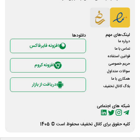
لینک‌های مهم
دانلود‌ها
درباره ما
افزونه فایرفاکس
تماس با ما
قوانین استفاده
حریم خصوصی
افزونه کروم
سوالات متداول
همکاری با ما
دریافت از بازار
بلاگ کانال تخفیف
شبکه های اجتماعی
کلیه حقوق برای
کانال تخفیف
محفوظ است © 1405