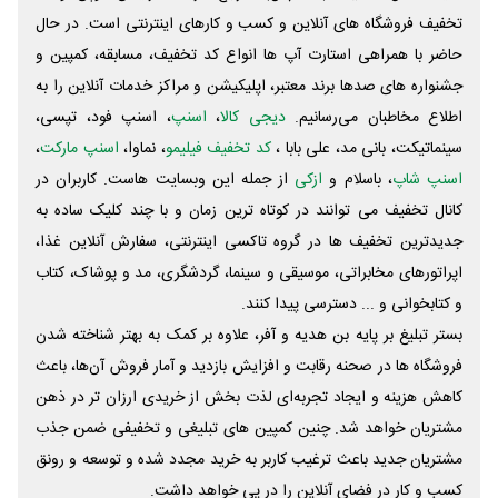
تخفیف فروشگاه های آنلاین و کسب و‌ کارهای اینترنتی است. در حال
حاضر با همراهی استارت آپ ها انواع کد تخفیف، مسابقه، کمپین و
جشنواره های صدها برند معتبر، اپلیکیشن و مراکز خدمات آنلاین را به
اطلاع مخاطبان می‌رسانیم.
دیجی کالا
،
اسنپ
، اسنپ فود، تپسی،
سینماتیکت، بانی مد، علی‌ بابا ،
کد تخفیف فیلیمو
، نماوا،
اسنپ مارکت
،
اسنپ شاپ
، باسلام و
ازکی
از جمله این وبسایت ‌هاست. کاربران در
کانال تخفیف می توانند در کوتاه ترین زمان و با چند کلیک ساده به
جدیدترین تخفیف ها در گروه تاکسی اینترنتی، سفارش آنلاین غذا،
اپراتورهای مخابراتی، موسیقی و سینما، گردشگری، مد و پوشاک، کتاب
و کتابخوانی و ... دسترسی پیدا کنند.
بستر تبلیغ بر پایه بن هدیه و آفر، علاوه بر کمک به بهتر شناخته شدن
فروشگاه ها در صحنه رقابت و افزایش بازدید و آمار فروش آن‌ها، باعث
کاهش هزینه و ایجاد تجربه‌ای لذت بخش از خریدی ارزان تر در ذهن
مشتریان خواهد شد. چنین کمپین های تبلیغی و تخفیفی ضمن جذب
مشتریان جدید باعث ترغیب کاربر به خرید مجدد شده و توسعه و رونق
کسب و کار در فضای آنلاین را در پی خواهد داشت.