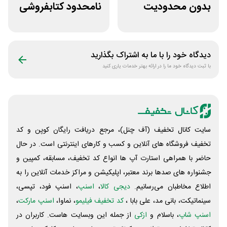
بدون محدودیت
نامحدود کتابفروشی
فروشگاه کتاب
آنلاین کتاب رسان
دیجیتال سیموف
دیدگاه خود را با ما به اشتراک بگذارید
با ثبت دیدگاه خود ما را در ارائه بهتر خدمات یاری کنید
سایت کانال تخفیف (آف چنل)، مرجع دریافت رایگان کوپن و کد
تخفیف فروشگاه های آنلاین و کسب و‌ کارهای اینترنتی است. در حال
حاضر با همراهی استارت آپ ها انواع کد تخفیف، مسابقه، کمپین و
جشنواره های صدها برند معتبر، اپلیکیشن و مراکز خدمات آنلاین را به
اطلاع مخاطبان می‌رسانیم.
دیجی کالا
،
اسنپ
، اسنپ فود، تپسی،
سینماتیکت، بانی مد، علی‌ بابا ،
کد تخفیف فیلیمو
، نماوا،
اسنپ مارکت
،
اسنپ شاپ
، باسلام و
ازکی
از جمله این وبسایت ‌هاست. کاربران در