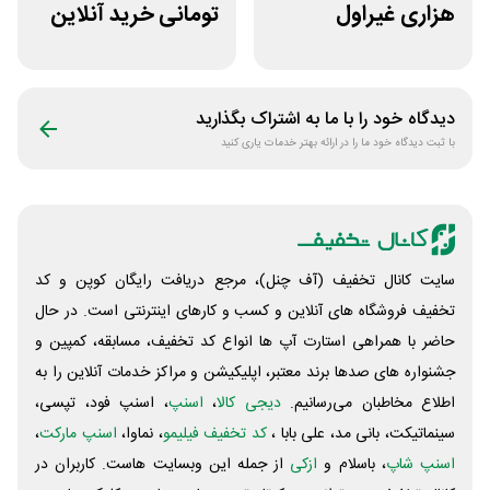
هزاری غیراول
تومانی خرید آنلاین
فروشگاه اکشن
چای مای گیلا
فیگور بگو سیب
دیدگاه خود را با ما به اشتراک بگذارید
با ثبت دیدگاه خود ما را در ارائه بهتر خدمات یاری کنید
سایت کانال تخفیف (آف چنل)، مرجع دریافت رایگان کوپن و کد
تخفیف فروشگاه های آنلاین و کسب و‌ کارهای اینترنتی است. در حال
حاضر با همراهی استارت آپ ها انواع کد تخفیف، مسابقه، کمپین و
جشنواره های صدها برند معتبر، اپلیکیشن و مراکز خدمات آنلاین را به
اطلاع مخاطبان می‌رسانیم.
دیجی کالا
،
اسنپ
، اسنپ فود، تپسی،
سینماتیکت، بانی مد، علی‌ بابا ،
کد تخفیف فیلیمو
، نماوا،
اسنپ مارکت
،
اسنپ شاپ
، باسلام و
ازکی
از جمله این وبسایت ‌هاست. کاربران در