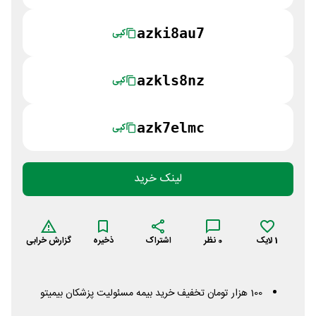
azki8au7
کپی
azkls8nz
کپی
azk7elmc
کپی
لینک خرید
1
لایک
0
نظر
اشتراک
ذخیره
گزارش خرابی
100 هزار تومان تخفیف خرید بیمه مسئولیت پزشکان بیمیتو