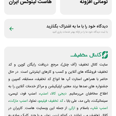
تومانی افزونه
هاست لینوکس ایران
وردپرس ادمین 24
و اروپا سابین سرور
دیدگاه خود را با ما به اشتراک بگذارید
با ثبت دیدگاه خود ما را در ارائه بهتر خدمات یاری کنید
سایت کانال تخفیف (آف چنل)، مرجع دریافت رایگان کوپن و کد
تخفیف فروشگاه های آنلاین و کسب و‌ کارهای اینترنتی است. در حال
حاضر با همراهی استارت آپ ها انواع کد تخفیف، مسابقه، کمپین و
جشنواره های صدها برند معتبر، اپلیکیشن و مراکز خدمات آنلاین را به
اطلاع مخاطبان می‌رسانیم.
دیجی کالا
،
اسنپ
، اسنپ فود، تپسی،
سینماتیکت، بانی مد، علی‌ بابا ،
کد تخفیف فیلیمو
، نماوا،
اسنپ مارکت
،
اسنپ شاپ
، باسلام و
ازکی
از جمله این وبسایت ‌هاست. کاربران در
کانال تخفیف می توانند در کوتاه ترین زمان و با چند کلیک ساده به