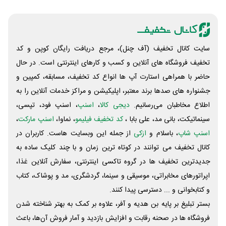
سایت کانال تخفیف (آف چنل)، مرجع دریافت رایگان کوپن و کد
تخفیف فروشگاه های آنلاین و کسب و‌ کارهای اینترنتی است. در حال
حاضر با همراهی استارت آپ ها انواع کد تخفیف، مسابقه، کمپین و
جشنواره های صدها برند معتبر، اپلیکیشن و مراکز خدمات آنلاین را به
اطلاع مخاطبان می‌رسانیم.
دیجی کالا
،
اسنپ
، اسنپ فود، تپسی،
سینماتیکت، بانی مد، علی‌ بابا ،
کد تخفیف فیلیمو
، نماوا،
اسنپ مارکت
،
اسنپ شاپ
، باسلام و
ازکی
از جمله این وبسایت ‌هاست. کاربران در
کانال تخفیف می توانند در کوتاه ترین زمان و با چند کلیک ساده به
جدیدترین تخفیف ها در گروه تاکسی اینترنتی، سفارش آنلاین غذا،
اپراتورهای مخابراتی، موسیقی و سینما، گردشگری، مد و پوشاک، کتاب
و کتابخوانی و ... دسترسی پیدا کنند.
بستر تبلیغ بر پایه بن هدیه و آفر، علاوه بر کمک به بهتر شناخته شدن
فروشگاه ها در صحنه رقابت و افزایش بازدید و آمار فروش آن‌ها، باعث