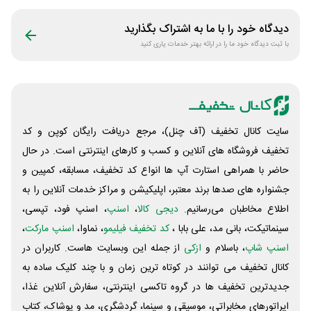
دیدگاه خود را با ما به اشتراک بگذارید
با ثبت دیدگاه خود ما را در ارائه بهتر خدمات یاری کنید
سایت کانال تخفیف (آف چنل)، مرجع دریافت رایگان کوپن و کد
تخفیف فروشگاه های آنلاین و کسب و‌ کارهای اینترنتی است. در حال
حاضر با همراهی استارت آپ ها انواع کد تخفیف، مسابقه، کمپین و
جشنواره های صدها برند معتبر، اپلیکیشن و مراکز خدمات آنلاین را به
اطلاع مخاطبان می‌رسانیم.
دیجی کالا
،
اسنپ
، اسنپ فود، تپسی،
سینماتیکت، بانی مد، علی‌ بابا ،
کد تخفیف فیلیمو
، نماوا،
اسنپ مارکت
،
اسنپ شاپ
، باسلام و
ازکی
از جمله این وبسایت ‌هاست. کاربران در
کانال تخفیف می توانند در کوتاه ترین زمان و با چند کلیک ساده به
جدیدترین تخفیف ها در گروه تاکسی اینترنتی، سفارش آنلاین غذا،
اپراتورهای مخابراتی، موسیقی و سینما، گردشگری، مد و پوشاک، کتاب