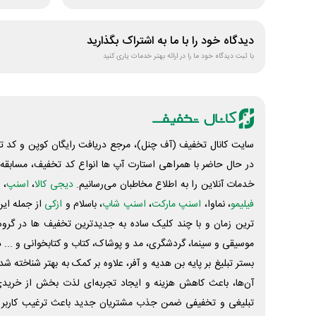
دیدگاه خود را با ما به اشتراک بگذارید
با ثبت دیدگاه خود ما را در ارائه بهتر خدمات یاری کنید
سایت کانال تخفیف (آف چنل)، مرجع دریافت رایگان کوپن و کد تخ
در حال حاضر با همراهی استارت آپ ها انواع کد تخفیف، مسابقه، 
خدمات آنلاین را به اطلاع مخاطبان می‌رسانیم.
دیجی کالا
،
اسنپ
، 
فیلیمو
، نماوا،
اسنپ مارکت
،
اسنپ شاپ
، باسلام و
ازکی
از جمله این
ترین زمان و با چند کلیک ساده به جدیدترین تخفیف ها در گروه ت
موسیقی و سینما، گردشگری، مد و پوشاک، کتاب و کتابخوانی و ... 
بستر تبلیغ بر پایه بن هدیه و آفر، علاوه بر کمک به بهتر شناخته 
آن‌ها، باعث کاهش هزینه و ایجاد تجربه‌ای لذت بخش از خرید
تبلیغی و تخفیفی ضمن جذب مشتریان جدید باعث ترغیب کاربر 