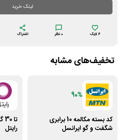
لینک خرید
6
لایک
0
نظر
اشتراک
تخفیف‌های مشابه
90%
کد بسته مکالمه 10 برابری
تا 
شگفت و گو ایرانسل
رایتل