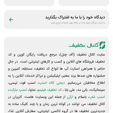
اسنپ تریپ
داخلی سفرآرا
دیدگاه خود را با ما به اشتراک بگذارید
با ثبت دیدگاه خود ما را در ارائه بهتر خدمات یاری کنید
سایت کانال تخفیف (آف چنل)، مرجع دریافت رایگان کوپن و کد
تخفیف فروشگاه های آنلاین و کسب و‌ کارهای اینترنتی است. در حال
حاضر با همراهی استارت آپ ها انواع کد تخفیف، مسابقه، کمپین و
جشنواره های صدها برند معتبر، اپلیکیشن و مراکز خدمات آنلاین را به
اطلاع مخاطبان می‌رسانیم.
دیجی کالا
،
اسنپ
، اسنپ فود، تپسی،
سینماتیکت، بانی مد، علی‌ بابا ،
کد تخفیف فیلیمو
، نماوا،
اسنپ مارکت
،
اسنپ شاپ
، باسلام و
ازکی
از جمله این وبسایت ‌هاست. کاربران در
کانال تخفیف می توانند در کوتاه ترین زمان و با چند کلیک ساده به
جدیدترین تخفیف ها در گروه تاکسی اینترنتی، سفارش آنلاین غذا،